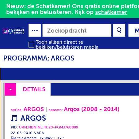
Nieuw: de Schatkamer! Ons gratis online platfor
bekijken en beluisteren. Kijk op 
schatkamer
M
Toon alleen direct te
bekijken/beluisteren media
PROGRAMMA: ARGOS
DETAILS
ARGOS
Argos (2008 - 2014)
series
:
season
:
ARGOS
PID:
URN:NBN:NL:IN:20-PGM3760889
22-05-2010
VARA
1x WAV
1x ?
Digitale dragers: