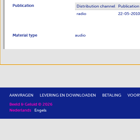
Publication
Distribution channel
Publication
radio
22-05-2010
Material type
audio
AANVRAGEN
LEVERING EN DOWNLOADEN
BETALING
VOOR
Beeld & Geluid © 2026
Nederlands
Engels