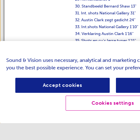
30. Standbeeld Bernard Shaw 13"
31. Int. shots National Gallery 31"
32. Austin Clark zegt gedicht 24"
33. Int.shots National Gallery 1'10"
34. Verklaring Austin Clark 1'16"
35. Shots en cu's Ierse types 1'11"
36. Ext. en int. Mount Joy gevangen
37. Verklaring Brendan Behan 28"
Sound & Vision uses necessary, analytical and marketing c
38. Drinkers in duister café 1'12"
you the best possible experience. You can set your prefe
39. Shots maanlanding afgewisseld
Subject terms
Name
emigranten
Accept cookies
gebeden
huifkarren
Cookies settings
televisie
toerisme
Geographical names
Name
Dublin