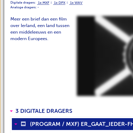
1x MXF
1x DPX
1x WAV
Digitale dragers:
Analoge dragers:
-
Meer een brief dan een film
over Ierland, een land tussen
een middeleeuws en een
modern Europees.
3 DIGITALE DRAGERS
(
PROGRAM
/
MXF
)
ER_GAAT_IEDER-F