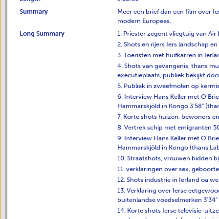
Summary
Meer een brief dan een film over I
modern Europees.
Long Summary
1. Priester zegent vliegtuig van Air
2. Shots en rijers Iers landschap en
3. Toeristen met huifkarren in Ierla
4. Shots van gevangenis, thans mus
executieplaats, publiek bekijkt d
5. Publiek in zweefmolen op kermis
6. Interview Hans Keller met O'Br
Hammarskjöld in Kongo 3'58" (than
7. Korte shots huizen, bewoners en 
8. Vertrek schip met emigranten 5
9. Interview Hans Keller met O'Br
Hammarskjöld in Kongo (thans Lab
10. Straatshots, vrouwen bidden bij
11. verklaringen over sex, geboort
12. Shots industrie in Ierland oa w
13. Verklaring over Ierse eetgewoo
buitenlandse voedselmerken 3'34"
14. Korte shots Ierse televisie-uitz