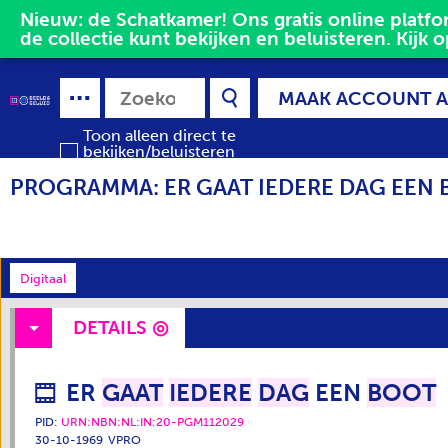
Nieuw: de Schatkamer! Ons gratis online platfor
de collectie kunt bekijken en beluisteren. Kijk o
MAAK ACCOUNT 
Toon alleen direct te
bekijken/beluisteren
media
PROGRAMMA: ER GAAT IEDERE DAG EEN
Digitaal
DETAILS
ER
GAAT
IEDERE
DAG
EEN
BOOT
PID:
URN:NBN:NL:IN:20-PGM112029
30-10-1969
VPRO