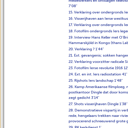
medewerkers en ontslagen televisie
7'08"
15. Verklaring over ondergronds Ier
16. Visserijhaven aan Ierse westkus
17. Verklaring over ondergronds Ier
18. Fotofilm ondergronds Iers lege
19. Interview Hans Keller met O'B
Hammarskjöld in Kongo (thans Lab
20. Verklaring ? 1'44"
21. Ext. gevangenis; sokken hangen
22. Verklaring voorzitter radicale S
23. Fotofilm Ierse revolutie 1916 12
24. Ext. en int. Iers radiostation 41"
25. Rijshots Iers landschap 1'48"
26. Kamp Amerikaanse filmploeg, n
postkantoor Dingle dat door komst
zegt gedicht 3'14"
27. Shots visserijhaven Dingle 1'38"
28. Demonstratieve vispartij in ve
rede, hengelaars trekken naar rivie
provocerend schreeuwend grote ge
29. RK kerkdienst 1'