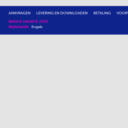
AANVRAGEN
LEVERING EN DOWNLOADEN
BETALING
VOOR
Beeld & Geluid © 2026
Nederlands
Engels