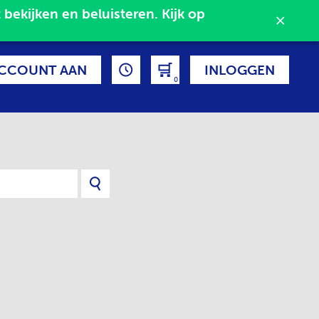
Nieuw: de Schatkamer! Ons gratis online platform waar je een groot deel van de collectie kunt bekijken en beluisteren. Kijk op 
CCOUNT AAN
INLOGGEN
0